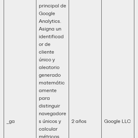
principal de
Google
Analytics.
Asigna un
identificad
or de
cliente
único y
aleatorio
generado
matemátic
amente
para
distinguir
navegadore
_ga
s únicos y
2 años
Google LLC
calcular
métricas