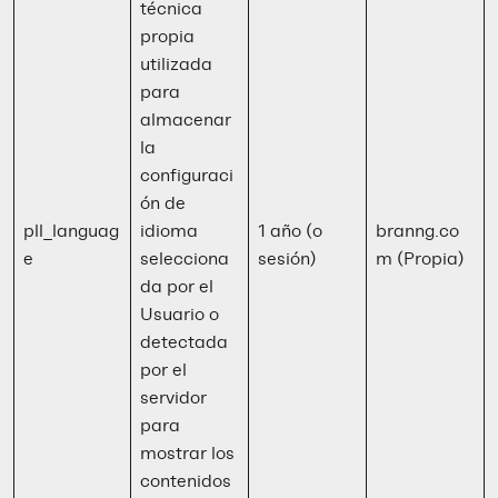
técnica
propia
utilizada
para
almacenar
la
configuraci
ón de
pll_languag
idioma
1 año (o
branng.co
e
selecciona
sesión)
m (Propia)
da por el
Usuario o
detectada
por el
servidor
para
mostrar los
contenidos